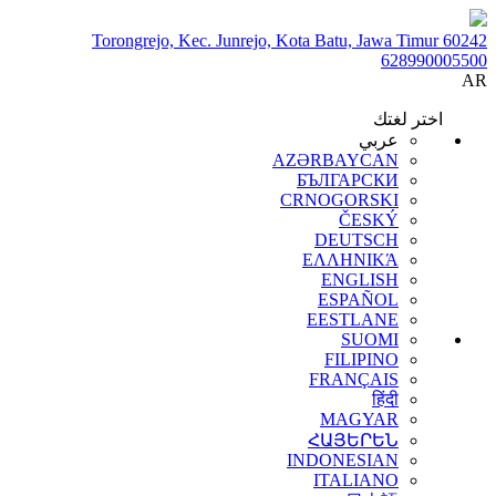
Torongrejo, Kec. Junrejo, Kota Batu, Jawa Timur 60242
628990005500
AR
اختر لغتك
عربي
AZƏRBAYCAN
БЪЛГАРСКИ
CRNOGORSKI
ČESKÝ
DEUTSCH
ΕΛΛΗΝΙΚΆ
ENGLISH
ESPAÑOL
EESTLANE
SUOMI
FILIPINO
FRANÇAIS
हिंदी
MAGYAR
ՀԱՅԵՐԵՆ
INDONESIAN
ITALIANO