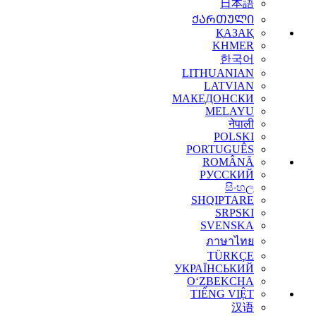
日本語
ᲥᲐᲠᲗᲣᲚᲘ
ҚАЗАҚ
KHMER
한국어
LITHUANIAN
LATVIAN
МАКЕДОНСКИ
MELAYU
नेपाली
POLSKI
PORTUGUÊS
ROMÂNĂ
РУССКИЙ
සිංහල
SHQIPTARE
SRPSKI
SVENSKA
ภาษาไทย
TÜRKÇE
УКРАЇНСЬКИЙ
O‘ZBEKCHA
TIẾNG VIỆT
汉语