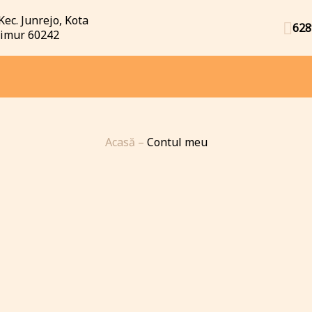
Kec. Junrejo, Kota
628
Timur 60242
Acasă
–
Contul meu