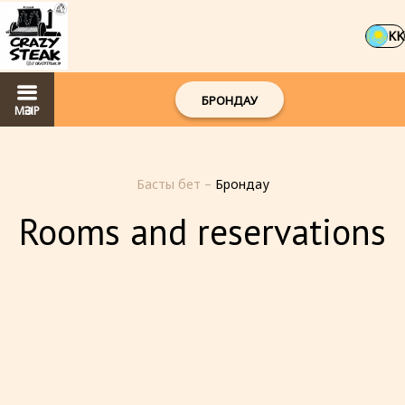
KK
БРОНДАУ
МӘЗІР
Басты бет
–
Брондау
Rooms and reservations