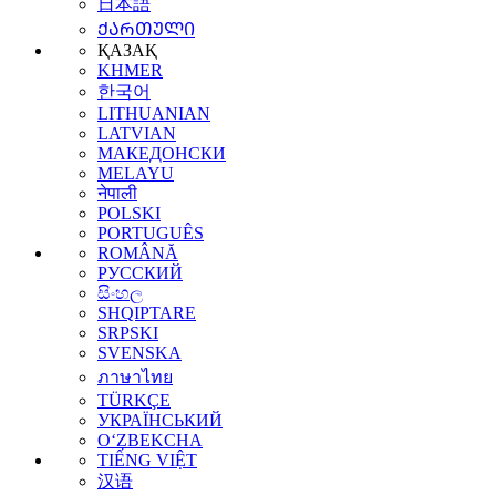
日本語
ᲥᲐᲠᲗᲣᲚᲘ
ҚАЗАҚ
KHMER
한국어
LITHUANIAN
LATVIAN
МАКЕДОНСКИ
MELAYU
नेपाली
POLSKI
PORTUGUÊS
ROMÂNĂ
РУССКИЙ
සිංහල
SHQIPTARE
SRPSKI
SVENSKA
ภาษาไทย
TÜRKÇE
УКРАЇНСЬКИЙ
O‘ZBEKCHA
TIẾNG VIỆT
汉语