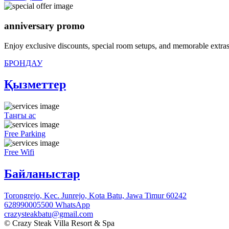
anniversary promo
Enjoy exclusive discounts, special room setups, and memorable extras
БРОНДАУ
Қызметтер
Таңғы ас
Free Parking
Free Wifi
Байланыстар
Torongrejo, Kec. Junrejo, Kota Batu, Jawa Timur 60242
628990005500
WhatsApp
crazysteakbatu@gmail.com
© Crazy Steak Villa Resort & Spa