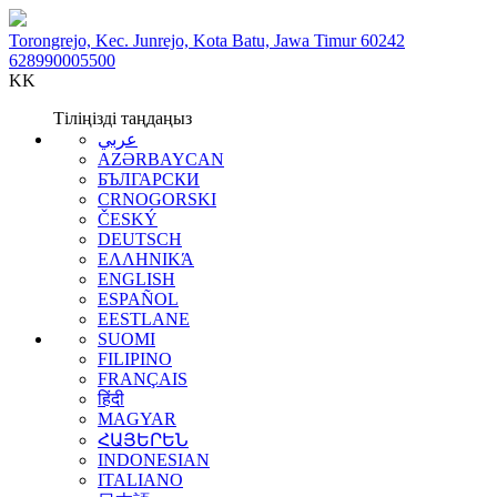
Torongrejo, Kec. Junrejo, Kota Batu, Jawa Timur 60242
628990005500
KK
Тіліңізді таңдаңыз
عربي
AZƏRBAYCAN
БЪЛГАРСКИ
CRNOGORSKI
ČESKÝ
DEUTSCH
ΕΛΛΗΝΙΚΆ
ENGLISH
ESPAÑOL
EESTLANE
SUOMI
FILIPINO
FRANÇAIS
हिंदी
MAGYAR
ՀԱՅԵՐԵՆ
INDONESIAN
ITALIANO