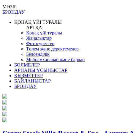
МӘЗІР
БРОНДАУ
ҚОНАҚ ҮЙІ ТУРАЛЫ
АРТҚА
Қонақ үйі туралы
Жаңалықтар
Фотосуреттер
Төлем және деректемелер
Белсенділік
Мейрамханалар және барлар
БӨЛМЕЛЕР
АРНАЙЫ ҰСЫНЫСТАР
ҚЫЗМЕТТЕР
БАЙЛАНЫСТАР
БРОНДАУ