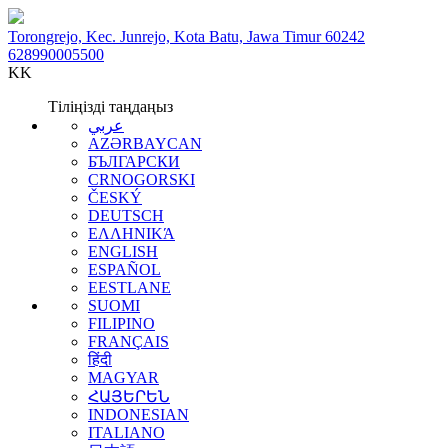
Torongrejo, Kec. Junrejo, Kota Batu, Jawa Timur 60242
628990005500
KK
Тіліңізді таңдаңыз
عربي
AZƏRBAYCAN
БЪЛГАРСКИ
CRNOGORSKI
ČESKÝ
DEUTSCH
ΕΛΛΗΝΙΚΆ
ENGLISH
ESPAÑOL
EESTLANE
SUOMI
FILIPINO
FRANÇAIS
हिंदी
MAGYAR
ՀԱՅԵՐԵՆ
INDONESIAN
ITALIANO