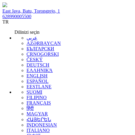
East Java, Batu, Torongrejo, 1
628990005500
TR
Dilinizi seçin
عربي
AZƏRBAYCAN
БЪЛГАРСКИ
CRNOGORSKI
ČESKÝ
DEUTSCH
ΕΛΛΗΝΙΚΆ
ENGLISH
ESPAÑOL
EESTLANE
SUOMI
FILIPINO
FRANÇAIS
हिंदी
MAGYAR
ՀԱՅԵՐԵՆ
INDONESIAN
ITALIANO