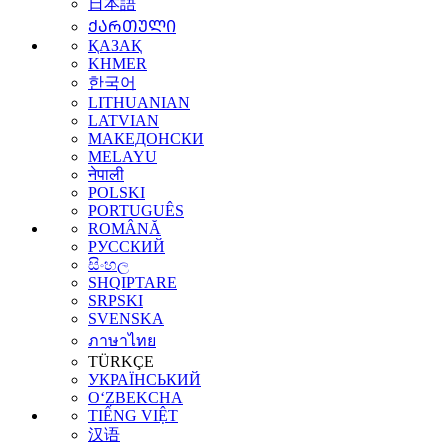
日本語
ᲥᲐᲠᲗᲣᲚᲘ
ҚАЗАҚ
KHMER
한국어
LITHUANIAN
LATVIAN
МАКЕДОНСКИ
MELAYU
नेपाली
POLSKI
PORTUGUÊS
ROMÂNĂ
РУССКИЙ
සිංහල
SHQIPTARE
SRPSKI
SVENSKA
ภาษาไทย
TÜRKÇE
УКРАЇНСЬКИЙ
O‘ZBEKCHA
TIẾNG VIỆT
汉语