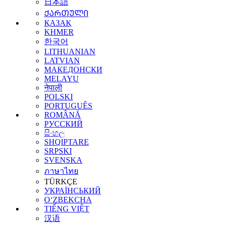
日本語
ᲥᲐᲠᲗᲣᲚᲘ
ҚАЗАҚ
KHMER
한국어
LITHUANIAN
LATVIAN
МАКЕДОНСКИ
MELAYU
नेपाली
POLSKI
PORTUGUÊS
ROMÂNĂ
РУССКИЙ
සිංහල
SHQIPTARE
SRPSKI
SVENSKA
ภาษาไทย
TÜRKÇE
УКРАЇНСЬКИЙ
O‘ZBEKCHA
TIẾNG VIỆT
汉语