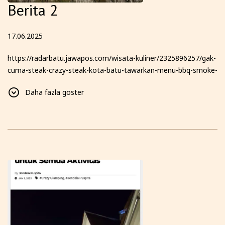
Berita 2
17.06.2025
https://radarbatu.jawapos.com/wisata-kuliner/2325896257/gak-
cuma-steak-crazy-steak-kota-batu-tawarkan-menu-bbq-smoke-
texas-hingga-glamping-dengan-pemandangan-6-gunung-yang-
Daha fazla göster
bikin-kamu-betah