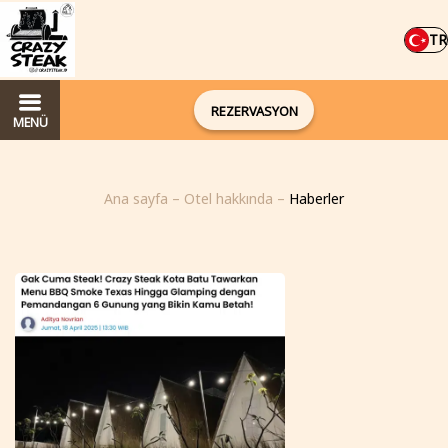
TR
REZERVASYON
MENÜ
Ana sayfa
–
Otel hakkında
–
Haberler