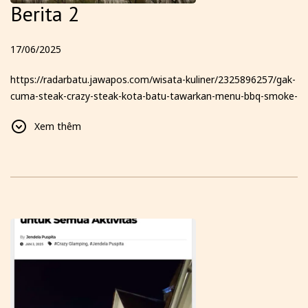
Berita 2
17/06/2025
https://radarbatu.jawapos.com/wisata-kuliner/2325896257/gak-
cuma-steak-crazy-steak-kota-batu-tawarkan-menu-bbq-smoke-
texas-hingga-glamping-dengan-pemandangan-6-gunung-yang-
Xem thêm
bikin-kamu-betah