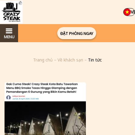
VI
ĐẶT PHÒNG NGAY
MENU
Trang chủ
–
Về khách sạn
–
Tin tức