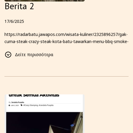
Berita 2
17/6/2025
https://radarbatu.jawapos.com/wisata-kuliner/2325896257/gak-
cuma-steak-crazy-steak-kota-batu-tawarkan-menu-bbq-smoke-
texas-hingga-glamping-dengan-pemandangan-6-gunung-yang-
Δείτε περισσότερα
bikin-kamu-betah