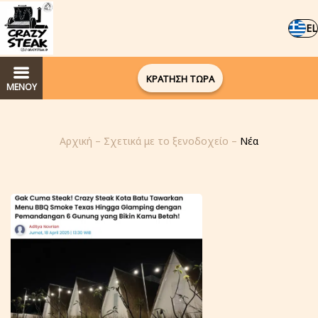
EL
ΚΡΑΤΗΣΗ ΤΩΡΑ
ΜΕΝΟΥ
Αρχική
–
Σχετικά με το ξενοδοχείο
–
Νέα