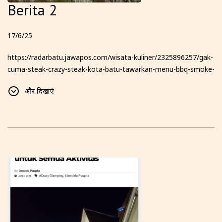
Berita 2
17/6/25
https://radarbatu.jawapos.com/wisata-kuliner/2325896257/gak-
cuma-steak-crazy-steak-kota-batu-tawarkan-menu-bbq-smoke-
texas-hingga-glamping-dengan-pemandangan-6-gunung-yang-
और दिखाएं
bikin-kamu-betah