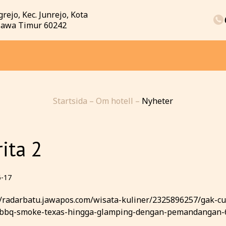
rejo, Kec. Junrejo, Kota
 Jawa Timur 60242
Startsida
–
Om hotell
–
Nyheter
ita 2
6-17
//radarbatu.jawapos.com/wisata-kuliner/2325896257/gak-c
bbq-smoke-texas-hingga-glamping-dengan-pemandangan-