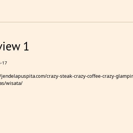
view 1
6-17
//jendelapuspita.com/crazy-steak-crazy-coffee-crazy-glam
tas/wisata/