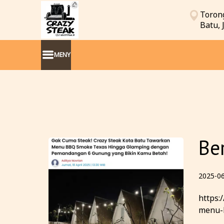
Torong
Batu,
MENY
Ber
2025-0
https:
menu-