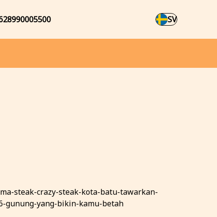
628990005500
SV
uma-steak-crazy-steak-kota-batu-tawarkan-
6-gunung-yang-bikin-kamu-betah