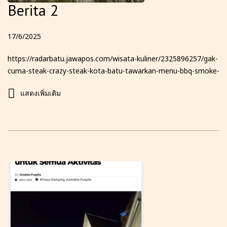
Berita 2
17/6/2025
https://radarbatu.jawapos.com/wisata-kuliner/2325896257/gak-
cuma-steak-crazy-steak-kota-batu-tawarkan-menu-bbq-smoke-
texas-hingga-glamping-dengan-pemandangan-6-gunung-yang-
แสดงเพิ่มเติม
bikin-kamu-betah