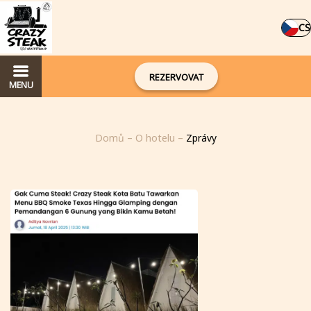
CS
REZERVOVAT
MENU
Domů
–
O hotelu
–
Zprávy