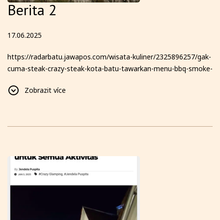
Berita 2
17.06.2025
https://radarbatu.jawapos.com/wisata-kuliner/2325896257/gak-
cuma-steak-crazy-steak-kota-batu-tawarkan-menu-bbq-smoke-
texas-hingga-glamping-dengan-pemandangan-6-gunung-yang-
Zobrazit více
bikin-kamu-betah