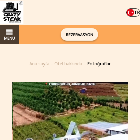
TR
REZERVASYON
MENÜ
Ana sayfa
–
Otel hakkında
–
Fotoğraflar