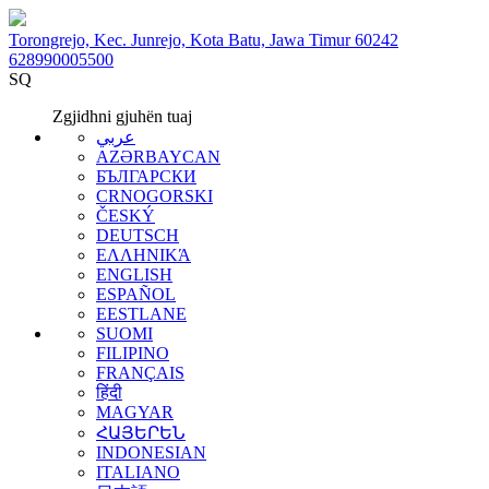
Torongrejo, Kec. Junrejo, Kota Batu, Jawa Timur 60242
628990005500
SQ
Zgjidhni gjuhën tuaj
عربي
AZƏRBAYCAN
БЪЛГАРСКИ
CRNOGORSKI
ČESKÝ
DEUTSCH
ΕΛΛΗΝΙΚΆ
ENGLISH
ESPAÑOL
EESTLANE
SUOMI
FILIPINO
FRANÇAIS
हिंदी
MAGYAR
ՀԱՅԵՐԵՆ
INDONESIAN
ITALIANO