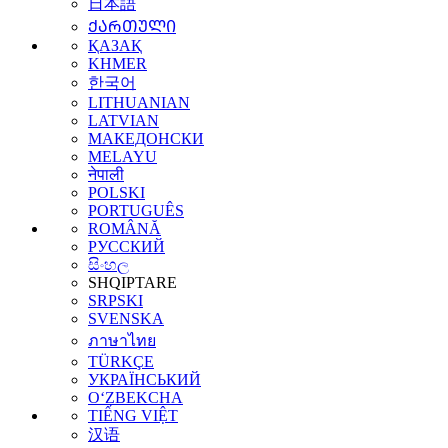
日本語
ᲥᲐᲠᲗᲣᲚᲘ
ҚАЗАҚ
KHMER
한국어
LITHUANIAN
LATVIAN
МАКЕДОНСКИ
MELAYU
नेपाली
POLSKI
PORTUGUÊS
ROMÂNĂ
РУССКИЙ
සිංහල
SHQIPTARE
SRPSKI
SVENSKA
ภาษาไทย
TÜRKÇE
УКРАЇНСЬКИЙ
O‘ZBEKCHA
TIẾNG VIỆT
汉语