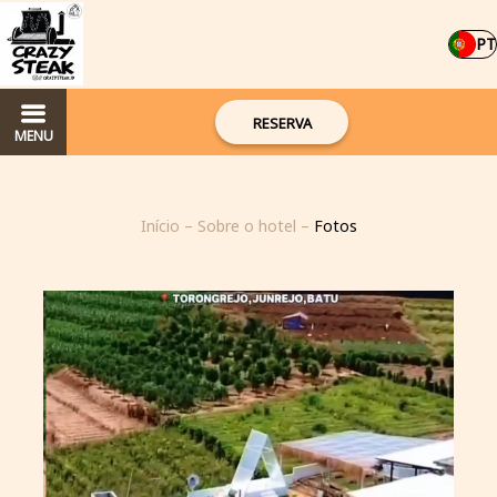
PT
RESERVA
MENU
Início
–
Sobre o hotel
–
Fotos