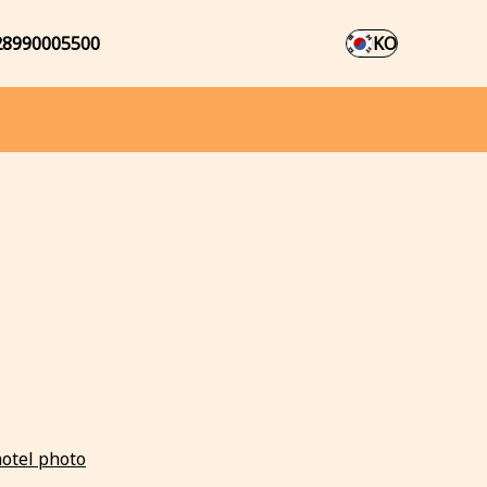
28990005500
KO