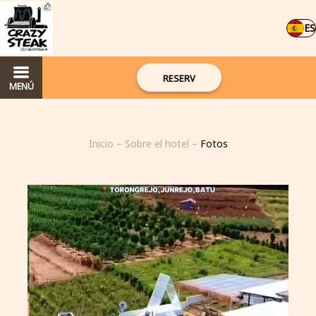
ES
RESERV
MENÚ
Inicio
–
Sobre el hotel
–
Fotos