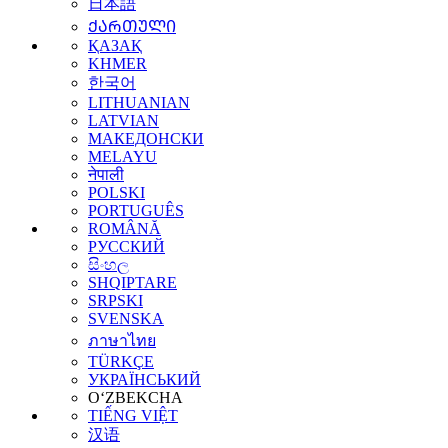
日本語
ᲥᲐᲠᲗᲣᲚᲘ
ҚАЗАҚ
KHMER
한국어
LITHUANIAN
LATVIAN
МАКЕДОНСКИ
MELAYU
नेपाली
POLSKI
PORTUGUÊS
ROMÂNĂ
РУССКИЙ
සිංහල
SHQIPTARE
SRPSKI
SVENSKA
ภาษาไทย
TÜRKÇE
УКРАЇНСЬКИЙ
O‘ZBEKCHA
TIẾNG VIỆT
汉语