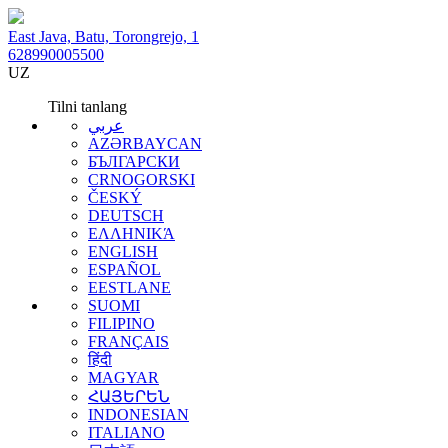
East Java, Batu, Torongrejo, 1
628990005500
UZ
Tilni tanlang
عربي
AZƏRBAYCAN
БЪЛГАРСКИ
CRNOGORSKI
ČESKÝ
DEUTSCH
ΕΛΛΗΝΙΚΆ
ENGLISH
ESPAÑOL
EESTLANE
SUOMI
FILIPINO
FRANÇAIS
हिंदी
MAGYAR
ՀԱՅԵՐԵՆ
INDONESIAN
ITALIANO