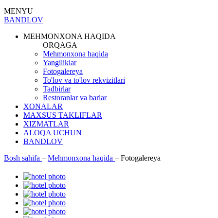
MENYU
BANDLOV
MEHMONXONA HAQIDA
ORQAGA
Mehmonxona haqida
Yangiliklar
Fotogalereya
To'lov va to'lov rekvizitlari
Tadbirlar
Restoranlar va barlar
XONALAR
MAXSUS TAKLIFLAR
XIZMATLAR
ALOQA UCHUN
BANDLOV
Bosh sahifa
–
Mehmonxona haqida
–
Fotogalereya