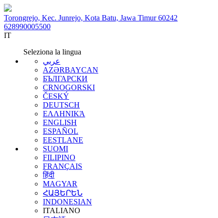
Torongrejo, Kec. Junrejo, Kota Batu, Jawa Timur 60242
628990005500
IT
Seleziona la lingua
عربي
AZƏRBAYCAN
БЪЛГАРСКИ
CRNOGORSKI
ČESKÝ
DEUTSCH
ΕΛΛΗΝΙΚΆ
ENGLISH
ESPAÑOL
EESTLANE
SUOMI
FILIPINO
FRANÇAIS
हिंदी
MAGYAR
ՀԱՅԵՐԵՆ
INDONESIAN
ITALIANO