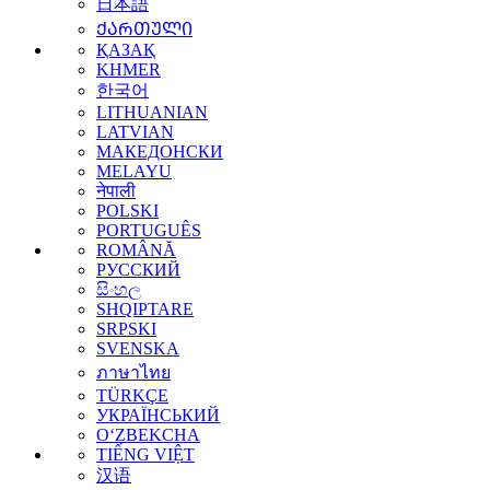
日本語
ᲥᲐᲠᲗᲣᲚᲘ
ҚАЗАҚ
KHMER
한국어
LITHUANIAN
LATVIAN
МАКЕДОНСКИ
MELAYU
नेपाली
POLSKI
PORTUGUÊS
ROMÂNĂ
РУССКИЙ
සිංහල
SHQIPTARE
SRPSKI
SVENSKA
ภาษาไทย
TÜRKÇE
УКРАЇНСЬКИЙ
O‘ZBEKCHA
TIẾNG VIỆT
汉语