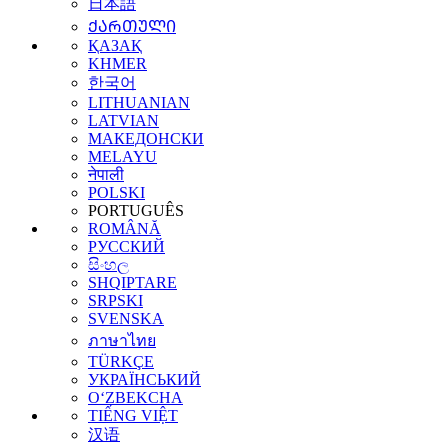
日本語
ᲥᲐᲠᲗᲣᲚᲘ
ҚАЗАҚ
KHMER
한국어
LITHUANIAN
LATVIAN
МАКЕДОНСКИ
MELAYU
नेपाली
POLSKI
PORTUGUÊS
ROMÂNĂ
РУССКИЙ
සිංහල
SHQIPTARE
SRPSKI
SVENSKA
ภาษาไทย
TÜRKÇE
УКРАЇНСЬКИЙ
O‘ZBEKCHA
TIẾNG VIỆT
汉语