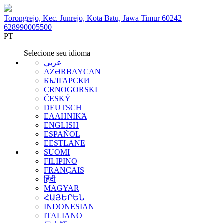
Torongrejo, Kec. Junrejo, Kota Batu, Jawa Timur 60242
628990005500
PT
Selecione seu idioma
عربي
AZƏRBAYCAN
БЪЛГАРСКИ
CRNOGORSKI
ČESKÝ
DEUTSCH
ΕΛΛΗΝΙΚΆ
ENGLISH
ESPAÑOL
EESTLANE
SUOMI
FILIPINO
FRANÇAIS
हिंदी
MAGYAR
ՀԱՅԵՐԵՆ
INDONESIAN
ITALIANO