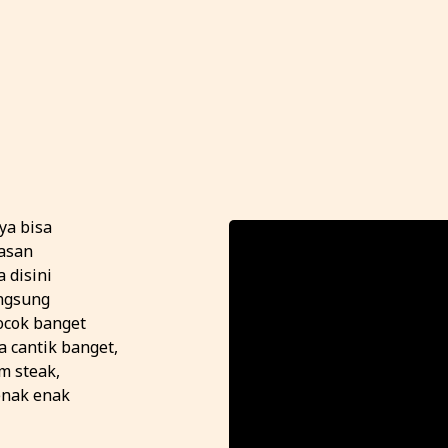
ya bisa
wasan
 disini
angsung
cocok banget
 cantik banget,
m steak,
enak enak