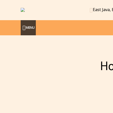
East Java,
MENU
Ho