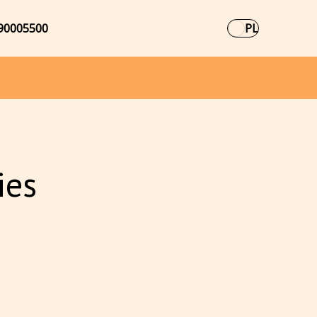
90005500
PL
ies