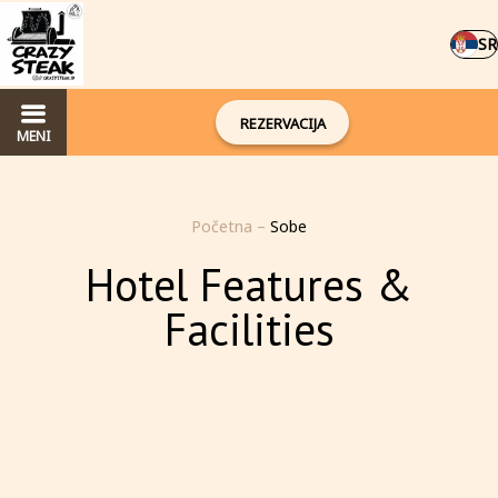
SR
REZERVACIJA
MENI
Početna
–
Sobe
Hotel Features &
Facilities