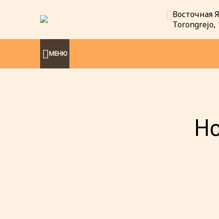
Восточная Яв
Torongrejo, 
МЕНЮ
Ho