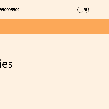
990005500
RU
ies