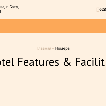
а, г. Бату,
628
1
Главная
–
Номера
tel Features & Facilit