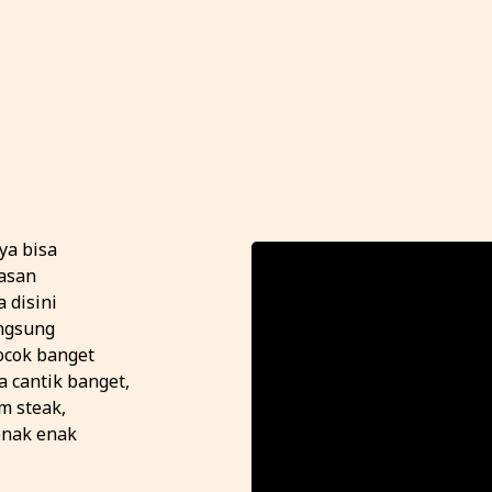
ya bisa
wasan
 disini
angsung
cocok banget
 cantik banget,
m steak,
enak enak