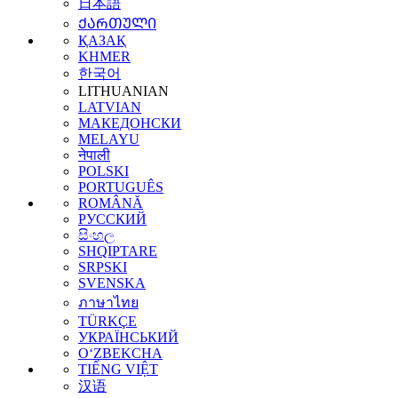
日本語
ᲥᲐᲠᲗᲣᲚᲘ
ҚАЗАҚ
KHMER
한국어
LITHUANIAN
LATVIAN
МАКЕДОНСКИ
MELAYU
नेपाली
POLSKI
PORTUGUÊS
ROMÂNĂ
РУССКИЙ
සිංහල
SHQIPTARE
SRPSKI
SVENSKA
ภาษาไทย
TÜRKÇE
УКРАЇНСЬКИЙ
O‘ZBEKCHA
TIẾNG VIỆT
汉语