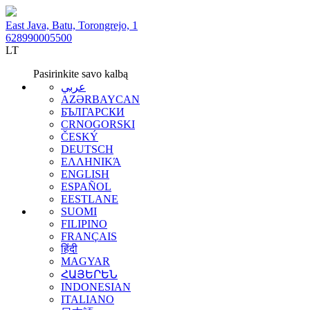
East Java, Batu, Torongrejo, 1
628990005500
LT
Pasirinkite savo kalbą
عربي
AZƏRBAYCAN
БЪЛГАРСКИ
CRNOGORSKI
ČESKÝ
DEUTSCH
ΕΛΛΗΝΙΚΆ
ENGLISH
ESPAÑOL
EESTLANE
SUOMI
FILIPINO
FRANÇAIS
हिंदी
MAGYAR
ՀԱՅԵՐԵՆ
INDONESIAN
ITALIANO