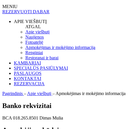
MENIU
REZERVUOTI DABAR
APIE VIEŠBUTĮ
ATGAL
Apie viešbutį
Naujienos
Fotoateljė
Apmokėjimas ir mokėjimo informacija
Renginiai
Restoranai ir barai
KAMBARIAI
SPECIALŪS PASIŪLYMAI
PASLAUGOS
KONTAKTAI
REZERVACIJA
Pagrindinis
–
Apie viešbutį
–
Apmokėjimas ir mokėjimo informacija
Banko rekvizitai
BCA 018.265.8501 Dimas Mulia