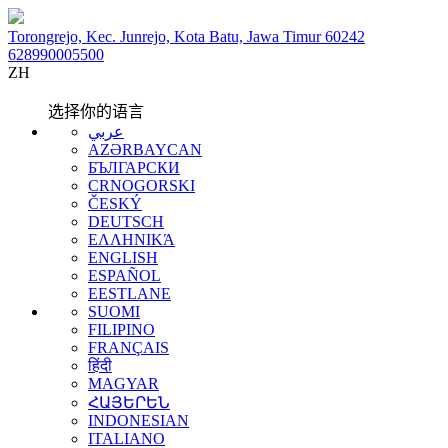
Torongrejo, Kec. Junrejo, Kota Batu, Jawa Timur 60242
628990005500
ZH
选择你的语言
عربي
AZƏRBAYCAN
БЪЛГАРСКИ
CRNOGORSKI
ČESKÝ
DEUTSCH
ΕΛΛΗΝΙΚΆ
ENGLISH
ESPAÑOL
EESTLANE
SUOMI
FILIPINO
FRANÇAIS
हिंदी
MAGYAR
ՀԱՅԵՐԵՆ
INDONESIAN
ITALIANO