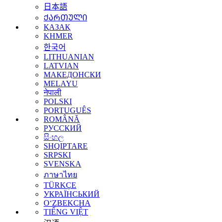
日本語
ᲥᲐᲠᲗᲣᲚᲘ
ҚАЗАҚ
KHMER
한국어
LITHUANIAN
LATVIAN
МАКЕДОНСКИ
MELAYU
नेपाली
POLSKI
PORTUGUÊS
ROMÂNĂ
РУССКИЙ
සිංහල
SHQIPTARE
SRPSKI
SVENSKA
ภาษาไทย
TÜRKÇE
УКРАЇНСЬКИЙ
O‘ZBEKCHA
TIẾNG VIỆT