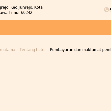
rejo, Kec. Junrejo, Kota
Jawa Timur 60242
n utama
–
Tentang hotel
–
Pembayaran dan maklumat pem