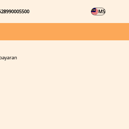
628990005500
MS
bayaran