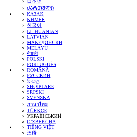
日本語
ᲥᲐᲠᲗᲣᲚᲘ
ҚАЗАҚ
KHMER
한국어
LITHUANIAN
LATVIAN
МАКЕДОНСКИ
MELAYU
नेपाली
POLSKI
PORTUGUÊS
ROMÂNĂ
РУССКИЙ
සිංහල
SHQIPTARE
SRPSKI
SVENSKA
ภาษาไทย
TÜRKÇE
УКРАЇНСЬКИЙ
O‘ZBEKCHA
TIẾNG VIỆT
汉语