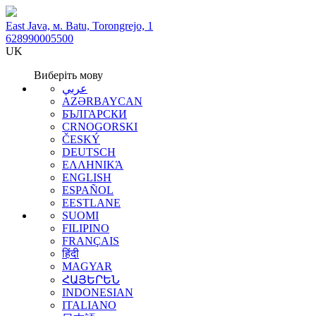
East Java, м. Batu, Torongrejo, 1
628990005500
UK
Виберіть мову
عربي
AZƏRBAYCAN
БЪЛГАРСКИ
CRNOGORSKI
ČESKÝ
DEUTSCH
ΕΛΛΗΝΙΚΆ
ENGLISH
ESPAÑOL
EESTLANE
SUOMI
FILIPINO
FRANÇAIS
हिंदी
MAGYAR
ՀԱՅԵՐԵՆ
INDONESIAN
ITALIANO